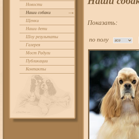
Наши соба
Новости
Наши собаки
Щенки
Показать:
Наши дети
Шоу результаты
по полу
Галерея
Мост Радуги
Публикации
Контакты