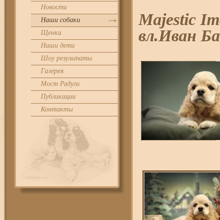
Новости
Majestic I
Наши собаки
вл.Иван Ба
Щенки
Наши дети
Шоу результаты
Галерея
Мост Радуги
Публикации
Контакты