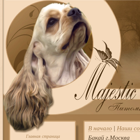
В начало
|
Наши со
Главная страница
Бакай г.Москва