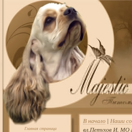
В начало
|
Наши со
Главная страница
вл.Петухов И. МО