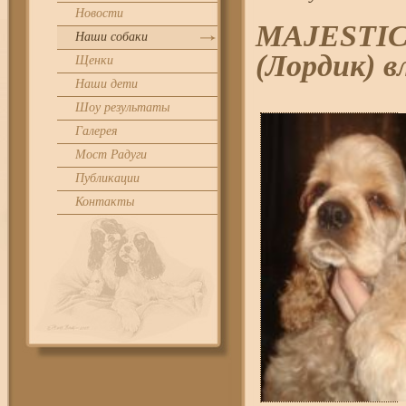
Новости
MAJESTIC
Наши собаки
(Лордик) 
Щенки
Наши дети
Шоу результаты
Галерея
Мост Радуги
Публикации
Контакты