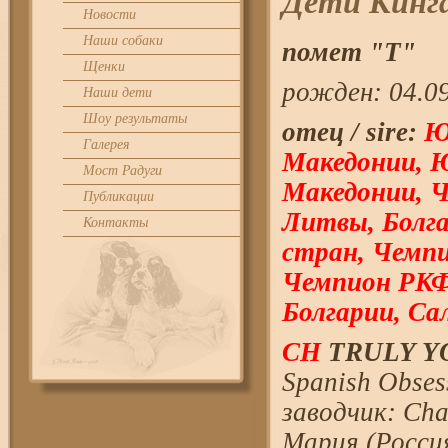
Дети Кинг
Новости
Наши собаки
помет "T"
Щенки
рожден: 04.0
Наши дети
Шоу результаты
отец / sire:
Юн
Галерея
Македонии, 
Мост Радуги
Македонии, Ч
Публикации
Литвы, Болга
Контакты
стран, Чемпи
Чемпион РКФ,
Болгарии, Са
CH
TRULY YO
Spanish Obses
заводчик: Cha
Мария (Росси