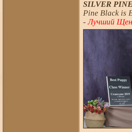
SILVER PINE
Pine Black is 
-
Лучший Щено