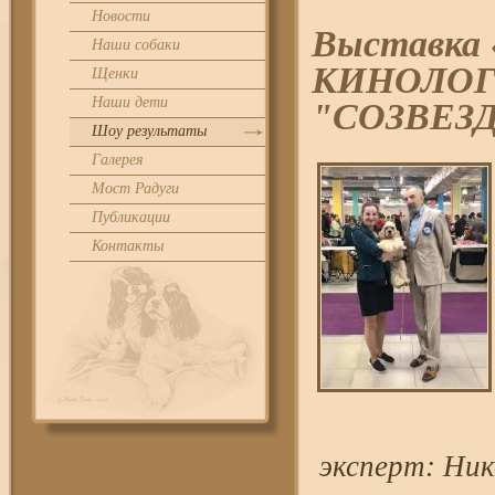
Новости
Выставка
Наши собаки
КИНОЛОГ
Щенки
Наши дети
"СОЗВЕЗ
Шоу результаты
Галерея
Мост Радуги
Публикации
Контакты
эксперт: Ни