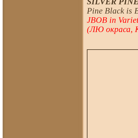
SILVER PINE
Pine Black is B
JBOB in Varie
(ЛЮ окраса, 