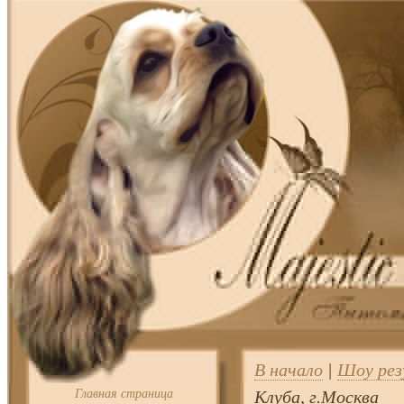
В начало
|
Шоу ре
Главная страница
Клуба, г.Москва