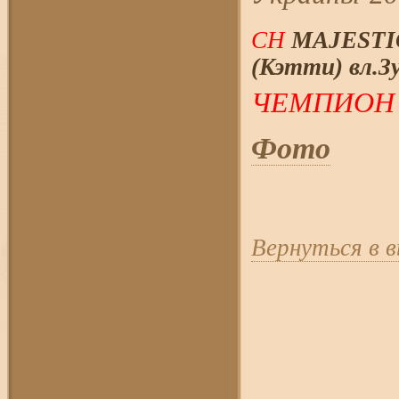
CH
MAJESTI
(Кэтти) вл.Зу
ЧЕМПИОН
Фото
Вернуться в 