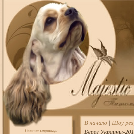
В начало
|
Шоу ре
Главная страница
Берег Украины-201