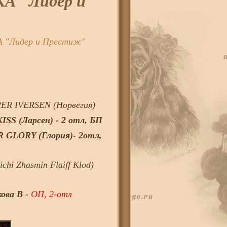
 "Лидер и
Лидер и Престиж"
PER IVERSEN (Норвегия)
S (Ларсен) - 2 отл, БП
GLORY (Глория)- 2отл,
ichi Zhasmin Flaiff Klod)
ова В -
ОП, 2-отл