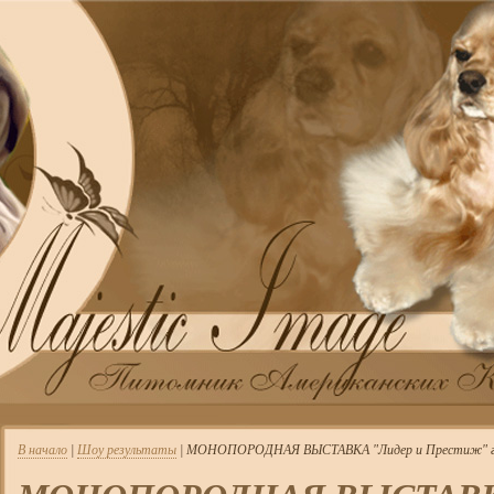
В начало
|
Шоу результаты
| МОНОПОРОДНАЯ ВЫСТАВКА "Лидер и Престиж" г