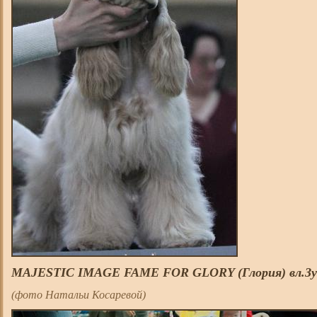
MAJESTIC IMAGE FAME FOR GLORY (Глория) вл.Зу
(фото Натальи Косаревой)