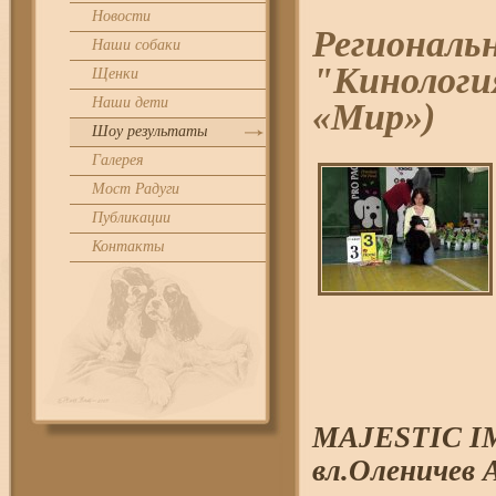
Новости
Региональн
Наши собаки
"Кинология
Щенки
Наши дети
«Мир»)
Шоу результаты
Галерея
Мост Радуги
Публикации
Контакты
MAJESTIC I
вл.Оленичев 