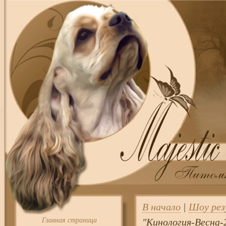
В начало
|
Шоу ре
Главная страница
"Кинология-Весна-2