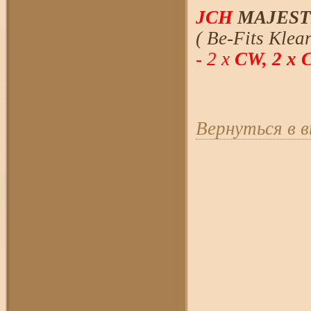
JCH
MAJESTI
( Be-Fits Klea
-
2 х
CW, 2 х
Вернуться в 