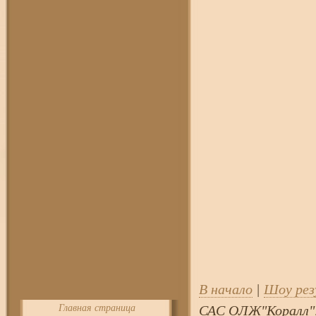
В начало
|
Шоу ре
Главная страница
САС ОЛЖ"Коралл", 