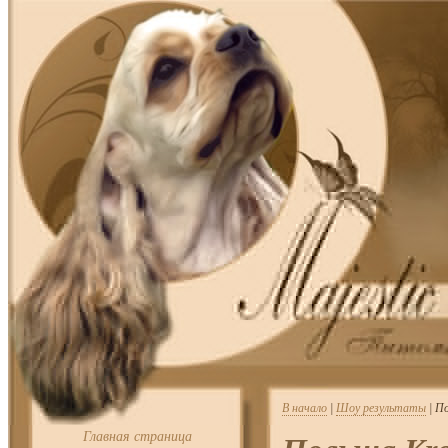
В начало
|
Шоу результаты
| П
Главная страница