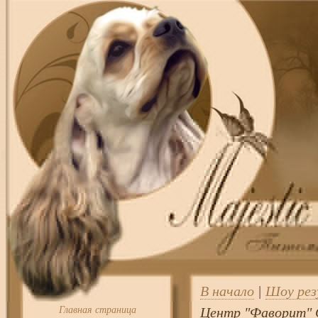
В начало
|
Шоу ре
Главная страница
Центр "Фаворит" 