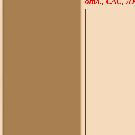
отл., САС, Л