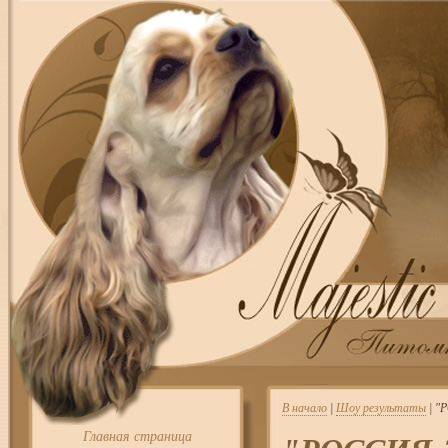
В начало
|
Шоу результаты
| "
Главная страница