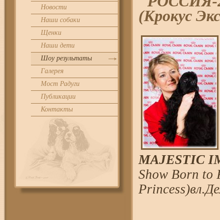
"РОССИЯ-2
Новости
(Крокус Эк
Наши собаки
Щенки
Наши дети
Шоу результаты
Галерея
Мост Радуги
Публикации
Контакты
MAJESTIC IMA
Show Born to 
Princess)вл.Д