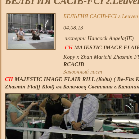
БЕЛЬГИЯ CACIB-FCI г.Leuve
БЕЛЬГИЯ CACIB-FCI г.Leuven
04.08.13
эксперт: Hancock Angela(IE)
CH
MAJESTIC IMAGE FLAIR 
Kopy х Zhan Marichi Zhasmin Fl
RCACIB
Заявочный лист
CH
MAJESTIC IMAGE FLAIR RILL (Коди) ( Be-Fits Kl
Zhasmin Flaiff Klod) вл.Коломоец Светлана г.Калинин