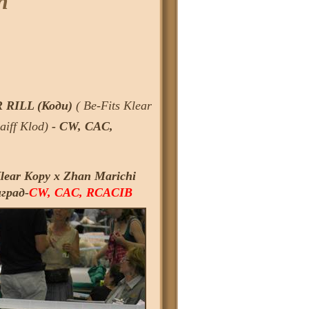
n
RILL (Коди)
( Be-Fits Klear
aiff Klod)
- CW, CAC,
ear Kopy х Zhan Marichi
град-
CW, CAC, RCACIB