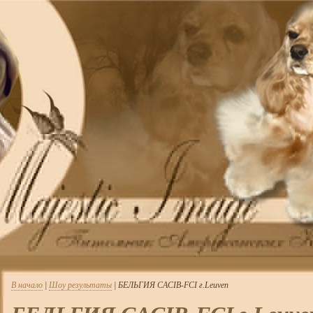
В начало
|
Шоу результаты
| БЕЛЬГИЯ CACIB-FCI г.Leuven