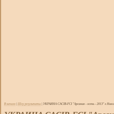
В начало
|
Шоу результаты
| УКРАИНА CACIB-FCI "Арсания - осень - 2013" г.Нико