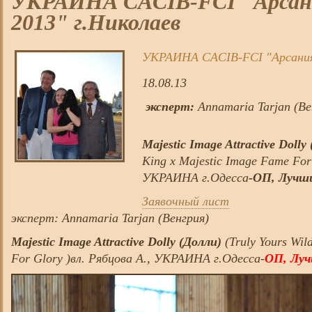
УКРАИНА CACIB-FCI "Арсания
2013" г.Николаев
УКРАИНА CACIB-FCI "Арсания -
18.08.13
эксперт:
Annamaria Tarjan (Ве
Majestic Image Attractive Dolly
King х Majestic Image Fame For 
УКРАИНА г.Одесса
-ОП, Лучш
Заявочный лист
эксперт: Annamaria Tarjan (Венгрия)
Majestic Image Attractive Dolly (Долли)
(Truly Yours Wil
For Glory )вл. Рябцова А., УКРАИНА г.Одесса-
ОП, Луч