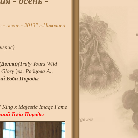
 - осень -
 осень - 2013" г.Николаев
нгрия)
 (Долли)
(Truly Yours Wild
Glory )вл. Рябцова А.,
ий Бэби Породы
d King х Majestic Image Fame
ший Бэби Породы