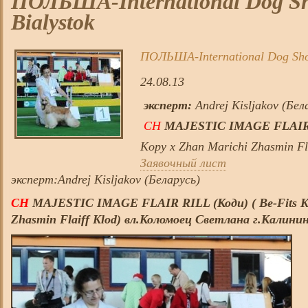
ПОЛЬША-International Dog S
Bialystok
ПОЛЬША-International Dog Sho
24.08.13
эксперт:
Andrej Kisljakov (Бел
CH
MAJESTIC IMAGE FLAIR 
Kopy х Zhan Marichi Zhasmin Fl
Заявочный лист
эксперт:Andrej Kisljakov (Беларусь)
CH
MAJESTIC IMAGE FLAIR RILL (Коди) ( Be-Fits Kl
Zhasmin Flaiff Klod) вл.Коломоец Светлана г.Калинин