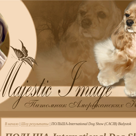
В начало
|
Шоу результаты
| ПОЛЬША-International Dog Show (CACIB) Bialystok