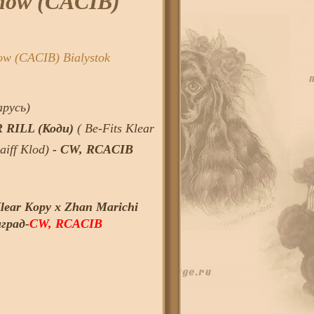
how (CACIB)
w (CACIB) Bialystok
арусь)
RILL (Коди)
( Be-Fits Klear
aiff Klod)
- CW, RCACIB
ear Kopy х Zhan Marichi
град-
CW, RCACIB