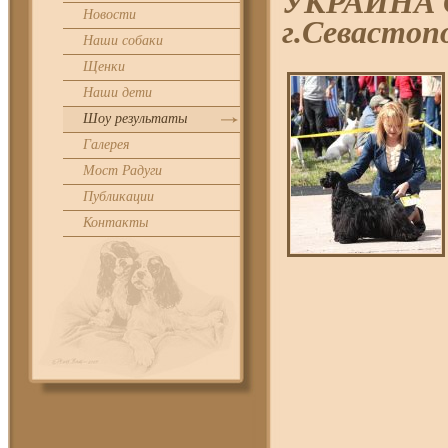
УКРАИНА С
Новости
г.Севастоп
Наши собаки
Щенки
Наши дети
Шоу результаты
Галерея
Мост Радуги
Публикации
Контакты