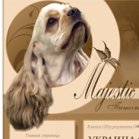
В начало
|
Шоу результаты
| У
Главная страница