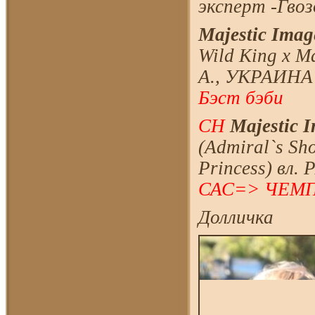
эксперт -Гво
Majestic Image
Wild King х M
А., УКРАИНА 
Бэст бэби
CH
Majestic I
(Admiral`s Sh
Princess) вл.
САС=> ЧЕМ
Долличка