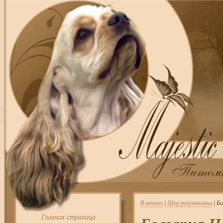
В начало
|
Шоу результаты
| Б
Главная страница