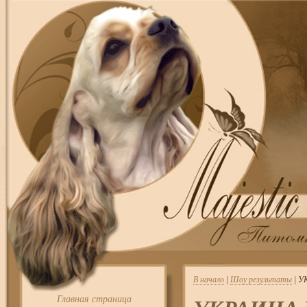
В начало
|
Шоу результаты
| У
Главная страница