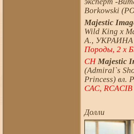
эксперт -Вит
Borkowski (
Majestic Image
Wild King х M
А., УКРАИНА 
Породы, 2 х 
CH
Majestic I
(Admiral`s Sh
Princess) вл.
САС, RCACIB
Долли