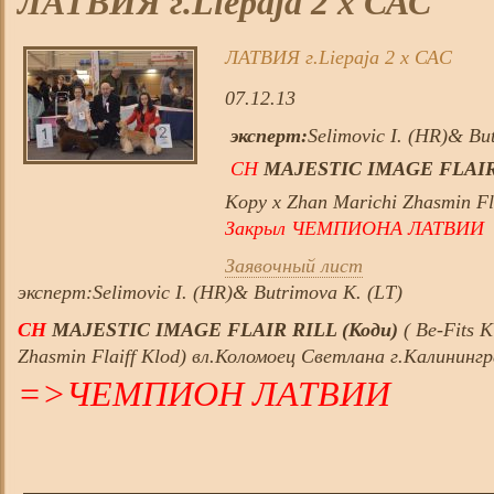
ЛАТВИЯ г.Liepaja 2 х САС
ЛАТВИЯ г.Liepaja 2 х САС
07.12.13
эксперт:
Selimovic I. (HR)& Bu
CH
MAJESTIC IMAGE FLAIR 
Kopy х Zhan Marichi Zhasmin Fl
Закрыл ЧЕМПИОНА ЛАТВИИ
Заявочный лист
эксперт:Selimovic I. (HR)& Butrimova K. (LT)
CH
MAJESTIC IMAGE FLAIR RILL (Коди)
( Be-Fits K
Zhasmin Flaiff Klod) вл.Коломоец Светлана г.Калининг
=>ЧЕМПИОН ЛАТВИИ