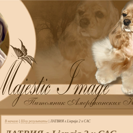
В начало
|
Шоу результаты
| ЛАТВИЯ г.Liepaja 2 х САС