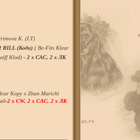
trimova K. (LT)
RILL (Коди)
( Be-Fits Klear
aiff Klod)
- 2 х САС, 2 х ЛК
lear Kopy х Zhan Marichi
рад
-
2 х CW, 2 х CAC, 2 х ЛК