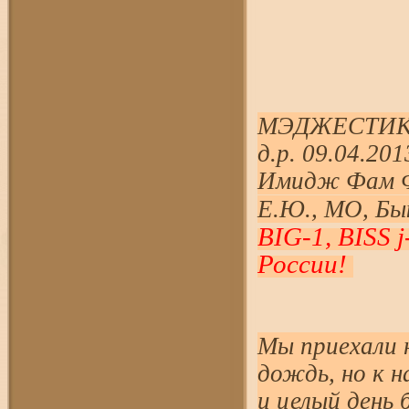
МЭДЖЕСТИК 
д.р. 09.04.20
Имидж Фам Фо
Е.Ю., МО, Бы
BIG-1, BISS 
Росcии!
Мы приехали н
дождь, но к н
и целый день