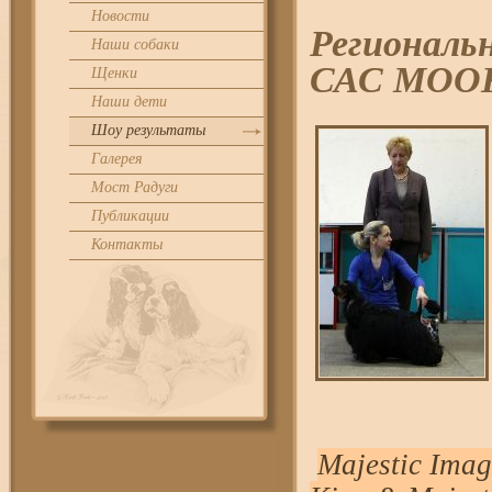
Новости
Региональн
Наши собаки
САС МООК 
Щенки
Наши дети
Шоу результаты
Галерея
Мост Радуги
Публикации
Контакты
Majestic Imag