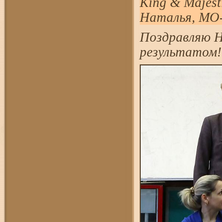
King & Majest
Наталья, МО
Поздравляю Н
результатом!