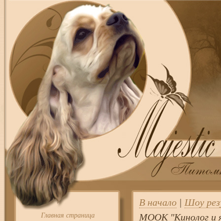
В начало
|
Шоу ре
Главная страница
МООК "Кинолог и 