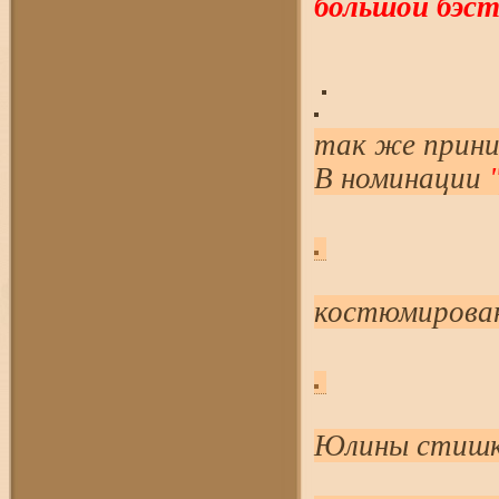
большой бэст
так же прини
В номинации
"
костюмирован
Юлины стишк