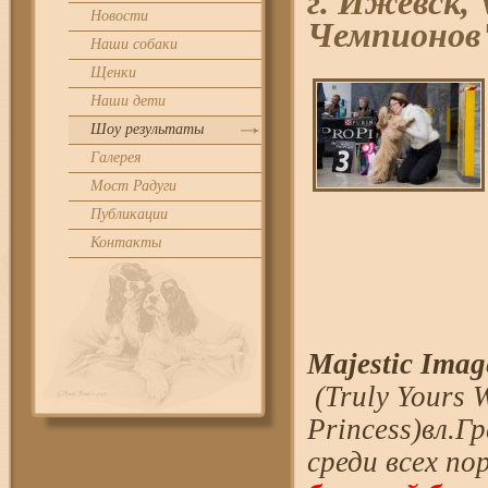
г. Ижевск,
Новости
Чемпионов
Наши собаки
Щенки
Наши дети
Шоу результаты
Галерея
Мост Радуги
Публикации
Контакты
Majestic Ima
(Truly Yours 
Princess)вл.
среди всех по