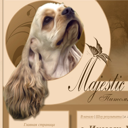
В начало
|
Шоу результаты
| г
Главная страница