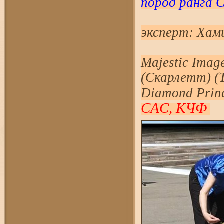
пород ранга 
эксперт: Xам
Majestic Imag
(Скарлетт)
(T
Diamond Princ
CAC, КЧФ