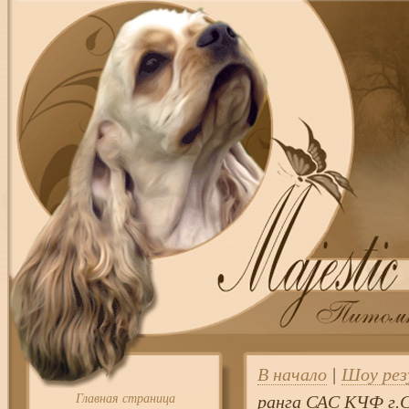
В начало
|
Шоу ре
Главная страница
ранга САС КЧФ г.