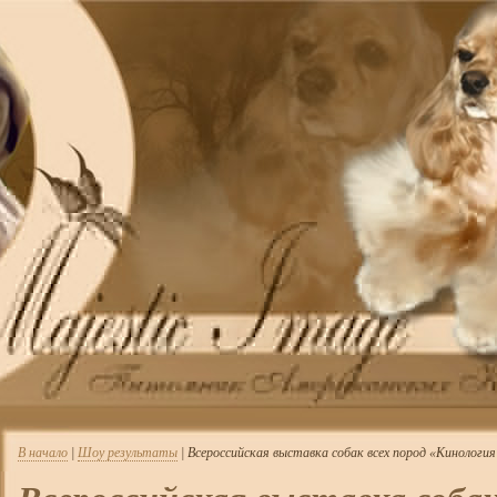
В начало
|
Шоу результаты
| Всероссийская выставка собак всех пород «Кинология