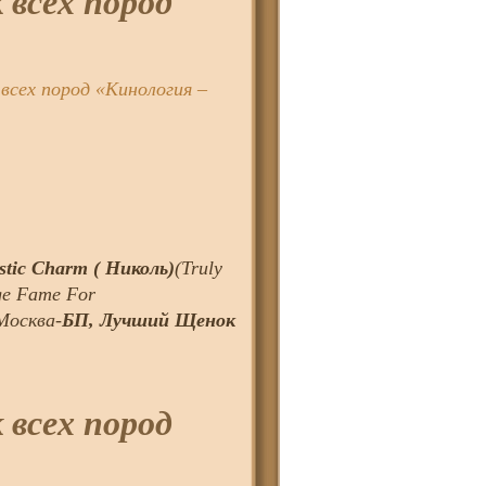
 всех пород
всех пород «Кинология –
stic Charm ( Николь)
(Truly
ge Fame For
Москва-
БП, Лучший Щенок
 всех пород