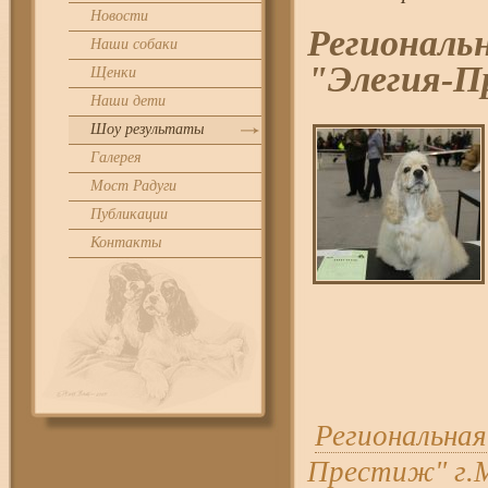
Новости
Региональн
Наши собаки
"Элегия-
Щенки
Наши дети
Шоу результаты
Галерея
Мост Радуги
Публикации
Контакты
Региональная
Престиж" г.