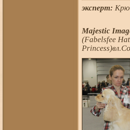
эксперт:
Крюк
Majestic Imag
(Fabelsfee Ha
Princess)вл.С