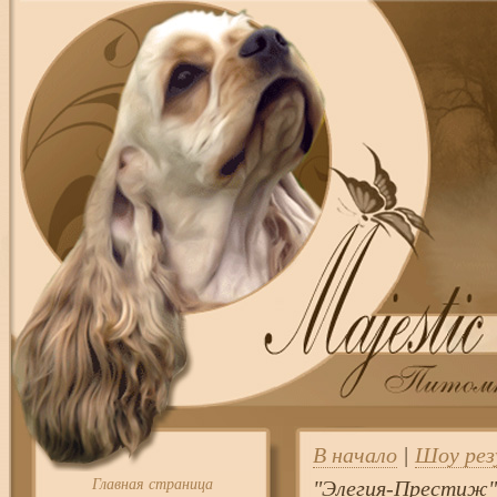
В начало
|
Шоу ре
Главная страница
"Элегия-Престиж"