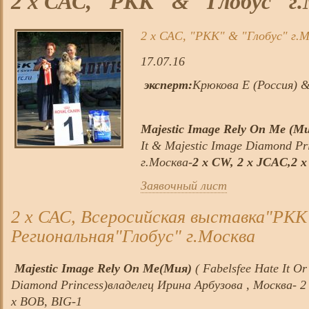
2 х САС, "РКК" & "Глобус" г
2 х САС, "РКК" & "Глобус" г.
17.07.16
эксперт:
Крюкова Е (Россия) 
Majestic Image Rely On Me (М
It & Majestic Image Diamond Pr
г.Москва-
2 х CW, 2 х JCAC,2 
Заявочный лист
2 х САС, Всеросийская выставка"РКК
Региональная"Глобус" г.Москва
Majestic Image Rely On Me(Мия)
( Fabelsfee Hate It Or
Diamond Princess)владелец Ирина Арбузова , Москва- 2 
х BOB, BIG-1