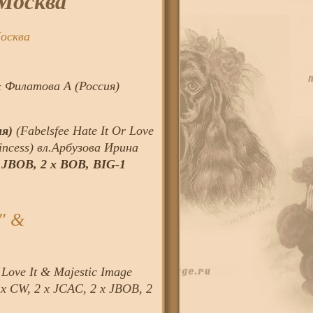
.Москва
Москва
& Филатова А (Россия)
ия)
(Fabelsfee Hate It Or Love
incess) вл.Арбузова Ирина
х JBOB, 2 х BOB, BIG-1
" &
 Love It & Majestic Image
х CW, 2 x JCAC, 2 х JBOB, 2