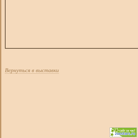
Вернуться в выставки
Copyright
©
Питомник кокер-спаниелей "Majestic Image"
, 2010,
Сайт под управлением
Zoostars.ru
, дизайн Татьяна Прошина