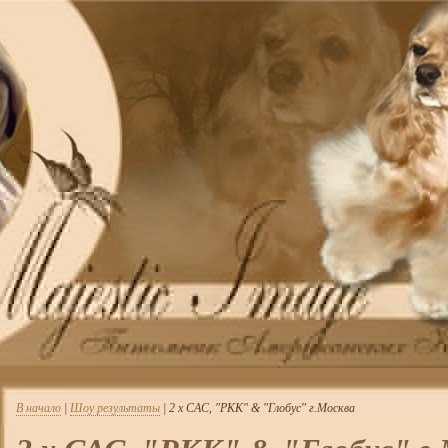
В начало
|
Шоу результаты
| 2 х САС, "РКК" & "Глобус" г.Москва