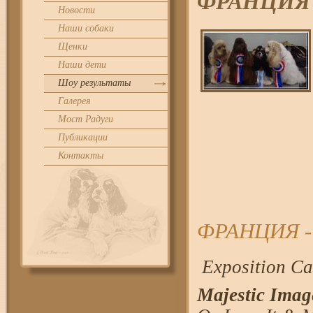
ФРАНЦИЯ -
Новости
Наши собаки
Щенки
Наши дети
Шоу результаты
Галерея
Мост Радуги
Публикации
Контакты
ФРАНЦИЯ - 
Exposition Ca
Majestic Ima