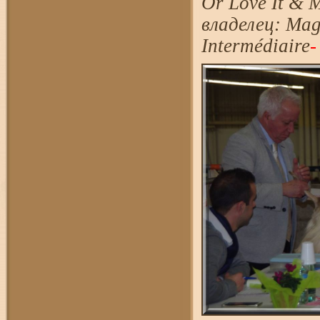
Or Love It & 
владелец: Ma
Intermédiaire
-