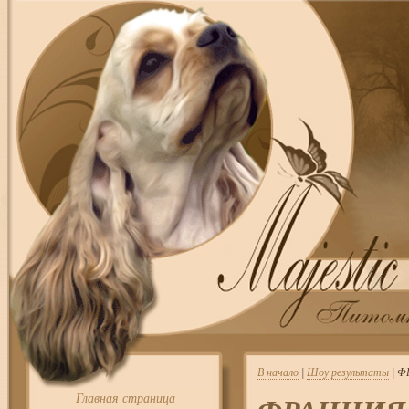
В начало
|
Шоу результаты
| Ф
Главная страница