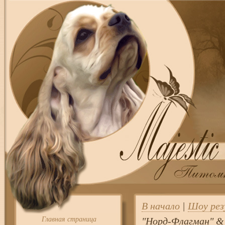
В начало
|
Шоу ре
Главная страница
"Норд-Флагман" & 