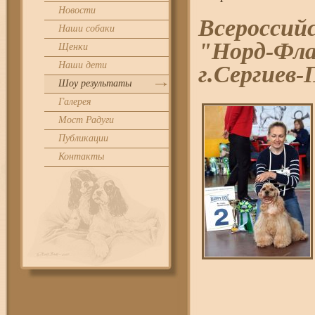
Новости
Всероссийс
Наши собаки
"Норд-Фла
Щенки
Наши дети
г.Сергиев-
Шоу результаты
Галерея
Мост Радуги
Публикации
Контакты