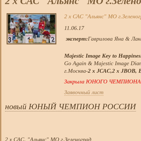
2 х САС "Альянс" МО г.Зелено
2 х САС "Альянс" МО г.Зеленог
11.06.17
эксперт:
Гаврилова Яна & Ла
Majestic Image Key to Happines
Go Again & Majestic Image Diam
г.Москва-
2 х JСАС,2 х JBOB, 
Закрыла ЮНОГО ЧЕМПИОН
Заявочный лист
новый ЮНЫЙ ЧЕМПИОН РОССИИ
2 х САС, "Альянс" МО г.Зеленоград