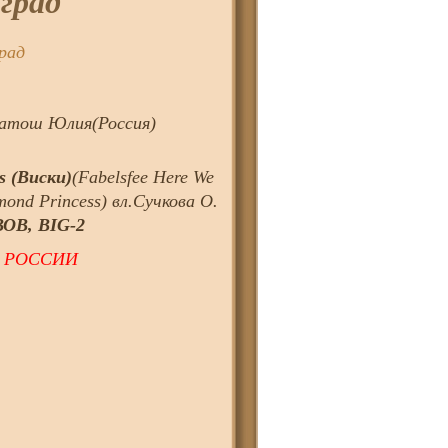
град
рад
катош Юлия(Россия)
s (Виски)
(Fabelsfee Here We
ond Princess) вл.Сучкова О.
ВОВ, BIG-2
А РОССИИ