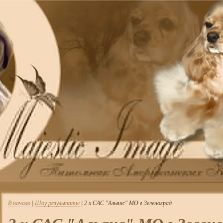
В начало
|
Шоу результаты
| 2 х САС "Альянс" МО г.Зеленоград