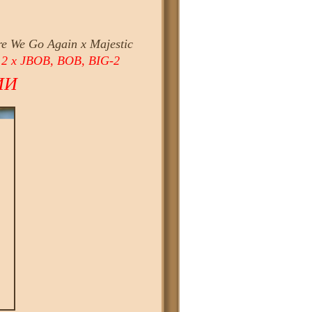
re We Go Again x Majestic
 2 х JBOB, BOB, BIG-2
ИИ