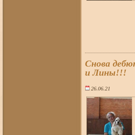
Снова дебю
и Лины!!!
26.06.21
22:0