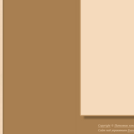
Copyright
©
Питомник кокер
Сайт под управлением
Zoos