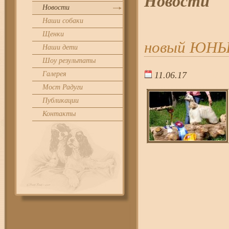
Новости
Новости
Наши собаки
Щенки
новый ЮН
Наши дети
Шоу результаты
Галерея
11.06.17
18:1
Мост Радуги
Публикации
Контакты